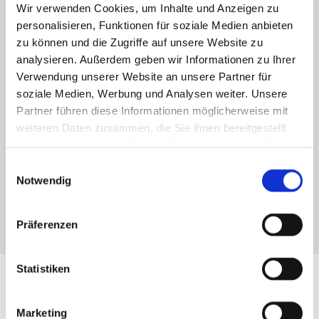
Tierärztin in der Tierarztpraxis Sommer tätig.
Wir verwenden Cookies, um Inhalte und Anzeigen zu
personalisieren, Funktionen für soziale Medien anbieten
Seit 2008 Teilnahme an dem Masterstudiengang
zu können und die Zugriffe auf unsere Website zu
Small Animal Science (Innere Medizin) an der Freien
analysieren. Außerdem geben wir Informationen zu Ihrer
Universität Berlin
Verwendung unserer Website an unsere Partner für
soziale Medien, Werbung und Analysen weiter. Unsere
Im Februar 2015 hat Frau Hannig die
Partner führen diese Informationen möglicherweise mit
Abschlussprüfung des weiterbildenden
weiteren Daten zusammen, die Sie ihnen bereitgestellt
Studienganges „Small Animal Science“ der FU Berlin
haben oder die sie im Rahmen Ihrer Nutzung der Dienste
gesammelt haben.
Einwilligungsauswahl
bestanden.Der Inhalt des Studienganges entspricht
Notwendig
dem Fachtierarztwissen für Kleintiere.
Präferenzen
MODULE ZUR FACHTIERARZTAUSBILDUNG
Statistiken
Marketing