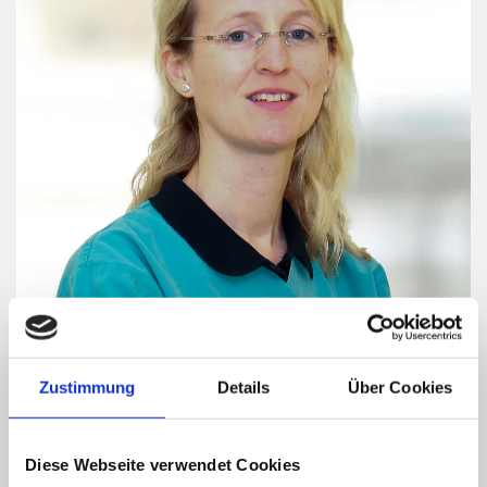
Zustimmung
Details
Über Cookies
SABINE HANNIG, TIERÄRZTIN
Tierärztin Sabine Hannig ist seit 2005 als approbierte
Diese Webseite verwendet Cookies